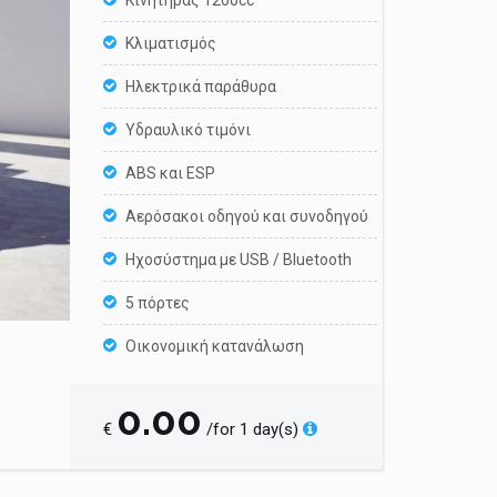
Κινητήρας 1200cc
Κλιματισμός
Ηλεκτρικά παράθυρα
Υδραυλικό τιμόνι
ABS και ESP
Αερόσακοι οδηγού και συνοδηγού
Ηχοσύστημα με USB / Bluetooth
5 πόρτες
Οικονομική κατανάλωση
0.00
€
/for 1 day(s)