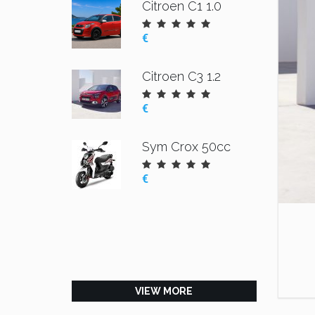
Citroen C1 1.0
€
Citroen C3 1.2
€
Sym Crox 50cc
€
VIEW MORE