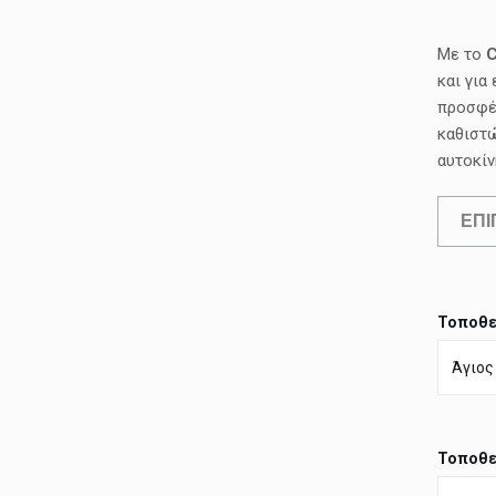
Με το
C
και για
προσφέρ
καθιστώ
αυτοκίν
ΕΠΙ
Τοποθε
Τοποθε